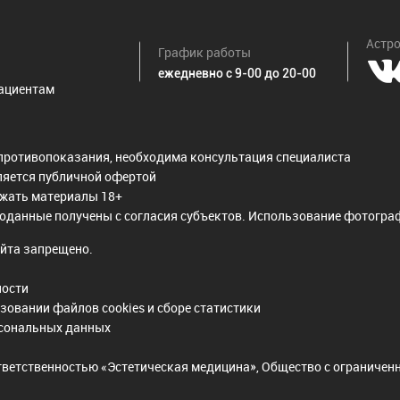
Астро
График работы
ежедневно с 9-00 до 20-00
ациентам
противопоказания, необходима консультация специалиста
ляется публичной офертой
ржать материалы 18+
оданные получены с согласия субъектов. Использование фотограф
йта запрещено.
ности
зовании файлов cookies и сборе статистики
рсональных данных
тветственностью «Эстетическая медицина», Общество с ограниче