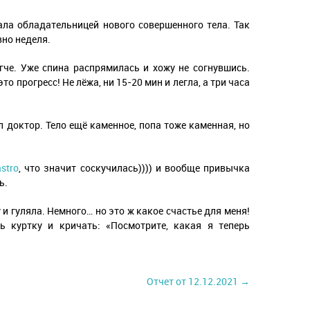
ала обладательницей нового совершенного тела. Так
вно неделя.
гче. Уже спина распрямилась и хожу не согнувшись.
то прогресс! Не лёжа, ни 15-20 мин и легла, а три часа
л доктор. Тело ещё каменное, попа тоже каменная, но
stro
, что значит соскучилась)))) и вообще привычка
ь.
 и гуляла. Немного… но это ж какое счастье для меня!
ь куртку и кричать: «Посмотрите, какая я теперь
Отчет от 12.12.2021 →