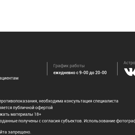
Астро
График работы
ежедневно с 9-00 до 20-00
ациентам
противопоказания, необходима консультация специалиста
ляется публичной офертой
ржать материалы 18+
оданные получены с согласия субъектов. Использование фотограф
йта запрещено.