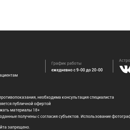
Астро
График работы
ежедневно с 9-00 до 20-00
ациентам
противопоказания, необходима консультация специалиста
ляется публичной офертой
ржать материалы 18+
оданные получены с согласия субъектов. Использование фотограф
йта запрещено.