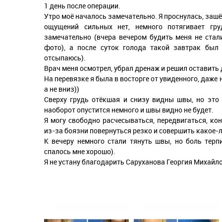
1 день после операции.
Утро моё началось замечательно. Я проснулась, зашё
ощущений сильных нет, немного потягивает гру
замечательно (вчера вечером будить меня не стал
фото), а после суток голода такой завтрак был
отсыпаюсь).
Врач меня осмотрел, убрал дренаж и решил оставить 
На перевязке я была в восторге от увиденного, даже 
а не вниз))
Сверху грудь отёкшая и снизу видны швы, но это б
наоборот опустится немного и швы видно не будет.
Я могу свободно расчесываться, передвигаться, ко
из-за боязни повернуться резко и совершить какое-
К вечеру немного стали тянуть швы, но боль тер
спалось мне хорошо).
Я не устану благодарить Саруханова Георгия Михайло