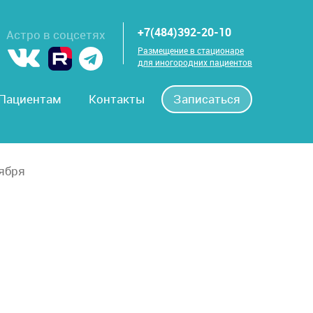
+7(484)392-20-10
Астро в соцсетях
Размещение в стационаре
для иногородних пациентов
Пациентам
Контакты
Записаться
оября