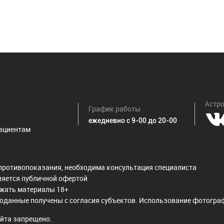
Астро
График работы
ежедневно с 9-00 до 20-00
ациентам
противопоказания, необходима консультация специалиста
ляется публичной офертой
ржать материалы 18+
оданные получены с согласия субъектов. Использование фотограф
йта запрещено.