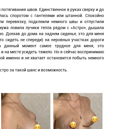
и потягивания швов. Единственное в руках сверху и до
лась споротом с гантелями или штанной. Спокойно
ли перевязку, подклеили немного швы и отпустили
мужа ловила лучики тепла рядом с «Астро», дышала
но. Доехав до дома на заднем сиденье, это для меня
то сидеть не спереди) на неровных участках дороги
а данный момент самое трудное для меня, это
 и на месте усидеть тяжело. Но я сейчас воспринимаю
ой именно и не хватает остановится побыть немного
Астро за такой шанс и возможность.