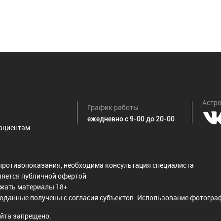
Астро
График работы
ежедневно с 9-00 до 20-00
ациентам
противопоказания, необходима консультация специалиста
ляется публичной офертой
ржать материалы 18+
оданные получены с согласия субъектов. Использование фотограф
йта запрещено.