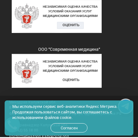
ООО "Современная медицина"
Минздрав Калужской обл.
Мы используем сервис веб-аналитики Яндекс Метрика.
8 800 450 30 03
Продолжая пользоваться сайтом, вы соглашаетесь с
Федеральная служба по надзору в сфере здравоохранения РФ
использованием файлов cookie.
8 800 550 99 03
Росздравнадзор Калужской обл.
Согласен
8(4842) 55 18 00
Роспотребнадзор Калужской обл.