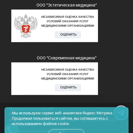
ООО "Эстетическая медицина"
ООО "Современная медицина"
Минздрав Калужской обл.
Мы используем сервис веб-аналитики Яндекс Метрика.
8 800 450 30 03
Продолжая пользоваться сайтом, вы соглашаетесь с
Федеральная служба по надзору в сфере здравоохранения РФ
использованием файлов cookie.
8 800 550 99 03
Росздравнадзор Калужской обл.