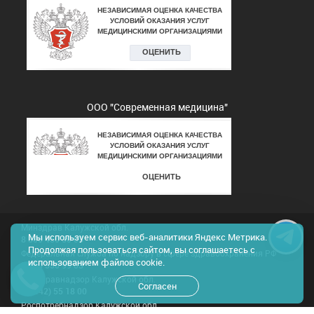
ООО "Современная медицина"
Минздрав Калужской обл.
Мы используем сервис веб-аналитики Яндекс Метрика.
8 800 450 30 03
Продолжая пользоваться сайтом, вы соглашаетесь с
Федеральная служба по надзору в сфере здравоохранения РФ
использованием файлов cookie.
8 800 550 99 03
Росздравнадзор Калужской обл.
Согласен
8(4842) 55 18 00
Роспотребнадзор Калужской обл.