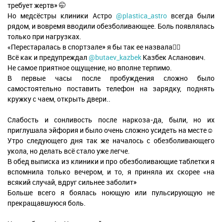
требует жертв» 🤭
Но медсёстры клиники Астро
@plastica_astro
всегда были
рядом, и вовремя вводили обезболивающее. Боль появлялась
только при нагрузках.
«Перестаралась в спортзале» я бы так ее назвала👌🏻
Всё как и предупреждал
@butaev_kazbek
Казбек Асланович.
Не самое приятное ощущение, но вполне терпимо.
В первые часы после пробуждения сложно было
самостоятельно поставить телефон на зарядку, поднять
кружку с чаем, открыть двери..
Слабость и сонливость после наркоза-да, были, но их
приглушала эйфория и было очень сложно усидеть на месте☺️
Утро следующего дня так же началось с обезболивающего
укола, но делать всё стало уже легче.
В обед выписка из клиники и про обезболивающие таблетки я
вспомнила только вечером, и то, я приняла их скорее «на
всякий случай, вдруг сильнее заболит»
Больше всего я боялась ноющую или пульсирующую не
прекращавшуюся боль.