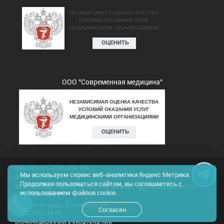
ООО "Современная медицина"
Минздрав Калужской обл.
Мы используем сервис веб-аналитики Яндекс Метрика.
8 800 450 30 03
Продолжая пользоваться сайтом, вы соглашаетесь с
Федеральная служба по надзору в сфере здравоохранения РФ
использованием файлов cookie.
8 800 550 99 03
Росздравнадзор Калужской обл.
Согласен
8(4842) 55 18 00
Роспотребнадзор Калужской обл.