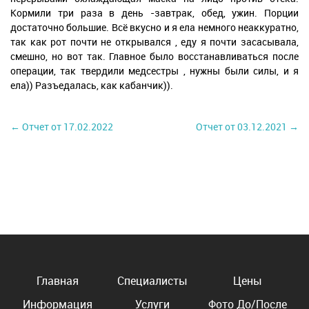
Кормили три раза в день -завтрак, обед, ужин. Порции
достаточно большие. Всё вкусно и я ела немного неаккуратно,
так как рот почти не открывался , еду я почти засасывала,
смешно, но вот так. Главное было восстанавливаться после
операции, так твердили медсестры , нужны были силы, и я
ела)) Разъедалась, как кабанчик)).
← Отчет от 17.02.2022
Отчет от 03.12.2021 →
Главная
Специалисты
Цены
Информация
Услуги
Фото До/После