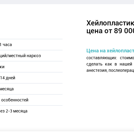
ластического хирурга Г.М. Саруханова, первичный
Хейлопласти
цена от 89 00
1 часа
Цена на хейлопласт
щий/местный наркоз
составляющих: стоим
сделать как в нашей 
тки
анестезия, послеопера
14 дней
 месяца
 особенностей
ез 2-3 месяца