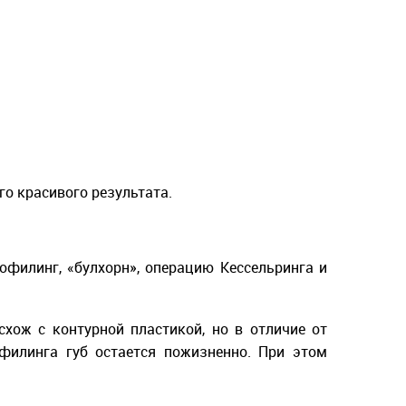
го красивого результата.
филинг, «булхорн», операцию Кессельринга и
хож с контурной пластикой, но в отличие от
филинга губ остается пожизненно. При этом