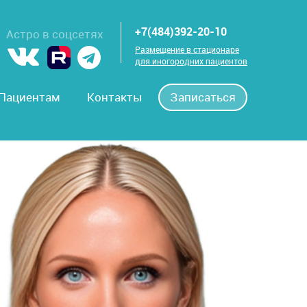
+7(484)392-20-10
Астро в соцсетях
Размещение в стационаре
для иногородних пациентов
Пациентам
Контакты
Записаться