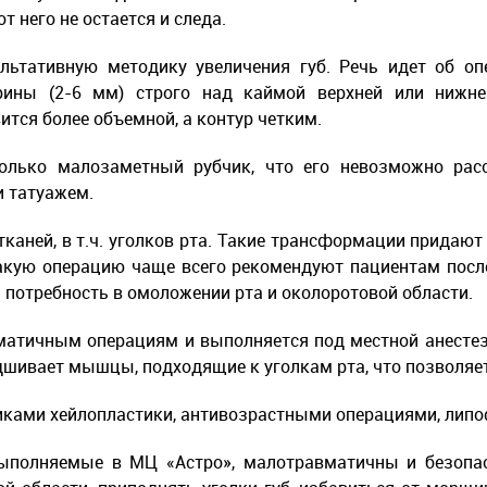
 него не остается и следа.
льтативную методику увеличения губ. Речь идет об оп
ины (2-6 мм) строго над каймой верхней или нижне
ится более объемной, а контур четким.
только малозаметный рубчик, что его невозможно ра
и татуажем.
аней, в т.ч. уголков рта. Такие трансформации придают 
акую операцию чаще всего рекомендуют пациентам посл
я потребность в омоложении рта и околоротовой области.
атичным операциям и выполняется под местной анестези
одшивает мышцы, подходящие к уголкам рта, что позволяе
иками хейлопластики, антивозрастными операциями, лип
ыполняемые в МЦ «Астро», малотравматичны и безопа