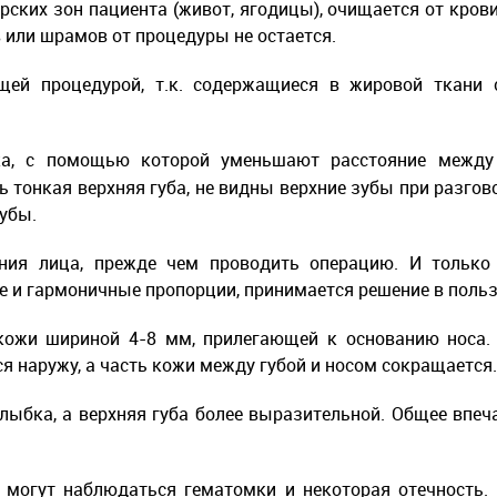
ских зон пациента (живот, ягодицы), очищается от кров
 или шрамов от процедуры не остается.
ей процедурой, т.к. содержащиеся в жировой ткани с
ка, с помощью которой уменьшают расстояние между 
ь тонкая верхняя губа, не видны верхние зубы при разгов
губы.
ения лица, прежде чем проводить операцию. И только 
 и гармоничные пропорции, принимается решение в польз
кожи шириной 4-8 мм, прилегающей к основанию носа. 
я наружу, а часть кожи между губой и носом сокращается.
лыбка, а верхняя губа более выразительной. Общее впе
и могут наблюдаться гематомки и некоторая отечность. 