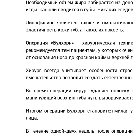
Необходимый объем жира забирается из донор
игды-канюли вводится в губы. Никаких следов
Липофилинг является также и омолаживающ
эластичность кожи губ, а также их яркость.
- хирургическая техни
Операция «Булхорн»
рекомендуется тем пациентам, у которых очен
от основания носа до красной каймы верхней 
Хирург всегда учитывает особенности стро
вмешательство позволит создать естественные
Во время операции хирург удаляет полоску 
манипуляций верхняя губа чуть выворачиваетс
Итогом операции Булхорн становится милая у
лица.
В течение одной-двух недель после операци