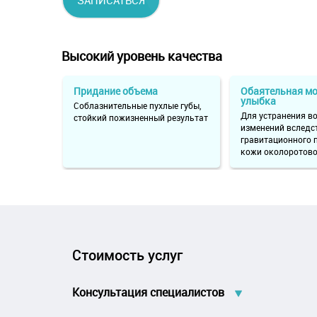
ЗАПИСАТЬСЯ
Высокий уровень качества
Придание объема
Обаятельная м
улыбка
Соблазнительные пухлые губы,
Для устранения в
стойкий пожизненный результат
изменений вследс
гравитационного 
кожи околоротово
Стоимость услуг
Консультация специалистов
B01.057.003 Прием (осмотр, консультация) врача-