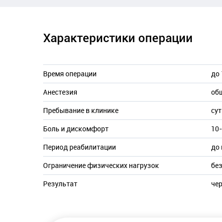
B01.057.003 Прием (осмотр, консультация) врача-п
Характеристики операции
Записаться
Время операции
до 
Анестезия
об
Пребывание в клинике
су
Боль и дискомфорт
10-
Период реабилитации
до
Ограничение физических нагрузок
без
Результат
чер