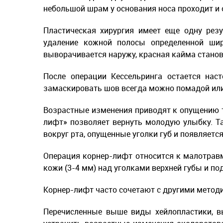
небольшой шрам у основания носа проходит и от
Пластическая хирургия имеет еще одну резу
удаление кожной полосы определенной шир
выворачивается наружу, красная кайма станов
После операции Кессельринга остается нас
замаскировать шов всегда можно помадой ил
Возрастные изменения приводят к опущению тк
лифт» позволяет вернуть молодую улыбку. Т
вокруг рта, опущенные уголки губ и появляетс
Операция корнер-лифт относится к малотравм
кожи (3-4 мм) над уголками верхней губы и п
Корнер-лифт часто сочетают с другими метод
Перечисленные выше виды хейлопластики, в