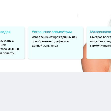
олодая
Устранение асимметрии
Малоинвази
Избавление от врожденных или
Быстрое восст
озрастных
приобретенных дефектов
видимых следо
твие
данной зоны лица
гармоничные 
птоза мышц и
й области
пластического хирурга первичный