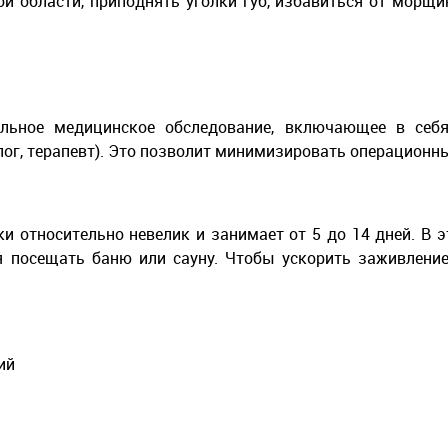
й области, приподнять уголки губ, избавиться от морщ
ельное медицинское обследование, включающее в себя
олог, терапевт). Это позволит минимизировать операционн
и относительно невелик и занимает от 5 до 14 дней. В
я посещать баню или сауну. Чтобы ускорить заживление
ий