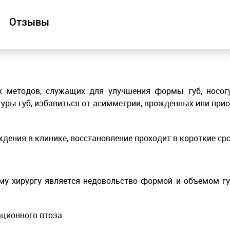
Отзывы
х методов, служащих для улучшения формы губ, носогу
ры губ, избавиться от асимметрии, врожденных или при
дения в клинике, восстановление проходит в короткие сро
му хирургу является недовольство формой и объемом губ
ационного птоза