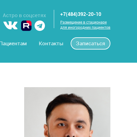
+7(484)392-20-10
Астро в соцсетях
Размещение в стационаре
для иногородних пациентов
Пациентам
Контакты
Записаться