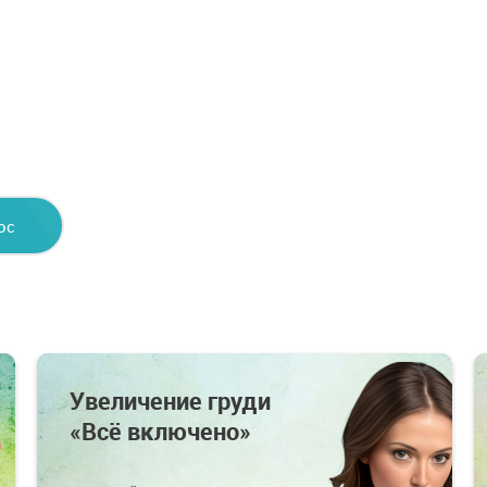
ос
у
Увеличение груди
«Всё включено»