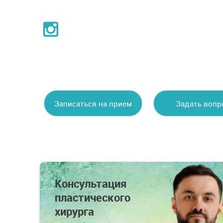
Записаться на прием
Задать вопр
специалист
Консультация
пластического
хирурга