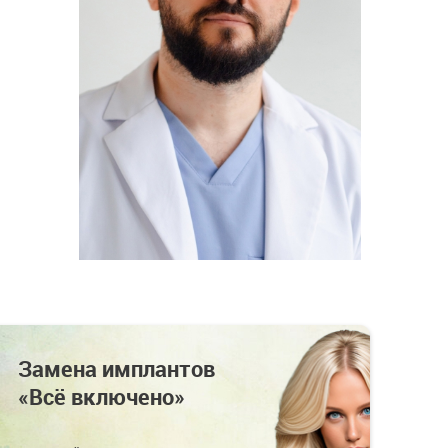
Замена имплантов
Кл
«Всё включено»
бл
«В