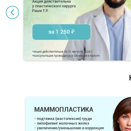
Акция действительна
у пластического хирурга
Раши Т.Р.
за 1 250 ₽
*Акция действительна по 31 августа 2026 г
*Консультации проводятся в Обнинске и Калуге
МАММОПЛАСТИКА
- подтяжка (мастопексия) груди
- липофилинг молочных желез
- увеличение/уменьшение и коррекция