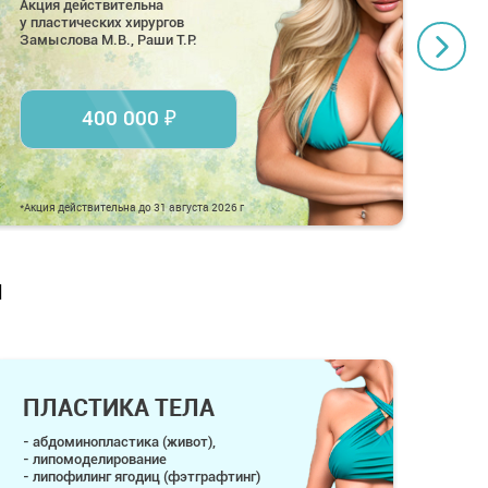
Акция действительна
Акци
у пластических хирургов
у пл
Замыслова М.В., Раши Т.Р.
Замы
400 000 ₽
*Акция действительна до 31 августа 2026 г
*Акци
и
ПЛАСТИКА ТЕЛА
- абдоминопластика (живот),
- липомоделирование
- липофилинг ягодиц (фэтграфтинг)