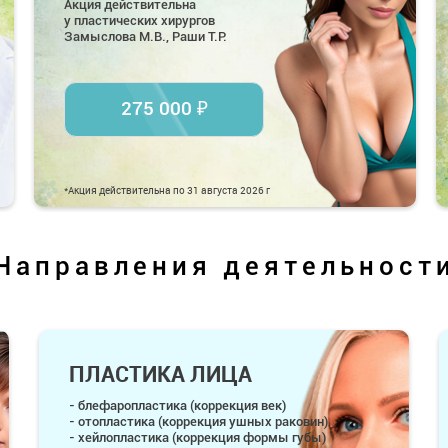
Акция действительна
у пластических хирургов
Замыслова М.В., Раши Т.Р.
275 000 ₽
*Акция действительна по 31 августа 2026 г
Направления деятельност
ПЛАСТИКА ЛИЦА
- блефаропластика (коррекция век)
- отопластика (коррекция ушных раковин)
- хейлопластика (коррекция формы губы)