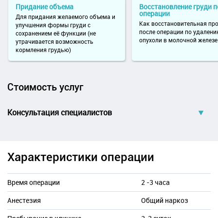
Придание объема
Восстановление груди п
операции
Для придания желаемого объема и
Как восстановительная пр
улучшения формы груди с
после операции по удален
сохранением её функции (не
опухоли в молочной железе
утрачивается возможность
кормления грудью)
Стоимость услуг
Консультация специалистов
B01.057.003 Прием (осмотр, консультация)
2 500 ₽
врача-пластического хирурга первичный
Характеристики операции
B01.057.003 Прием (осмотр, консультация)
3 500 ₽
врача-пластического хирурга Г.М. Саруханова,
первичный
Время операции
2 -3 часа
Записаться
Анестезия
Общий наркоз