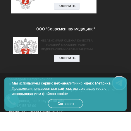
ООО "Современная медицина"
Минздрав Калужской обл.
Мы используем сервис веб-аналитики Яндекс Метрика.
8 800 450 30 03
Продолжая пользоваться сайтом, вы соглашаетесь с
Федеральная служба по надзору в сфере здравоохранения РФ
использованием файлов cookie.
8 800 550 99 03
Росздравнадзор Калужской обл.
Согласен
8(4842) 55 18 00
Роспотребнадзор Калужской обл.
8 800 555 49 43
Результаты проведения спец.оценки труда