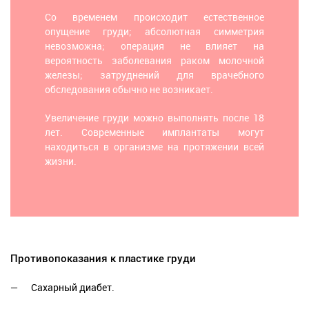
Со временем происходит естественное
опущение груди; абсолютная симметрия
невозможна; операция не влияет на
вероятность заболевания раком молочной
железы; затруднений для врачебного
обследования обычно не возникает.
Увеличение груди можно выполнять после 18
лет. Современные имплантаты могут
находиться в организме на протяжении всей
жизни.
Противопоказания к пластике груди
Сахарный диабет.