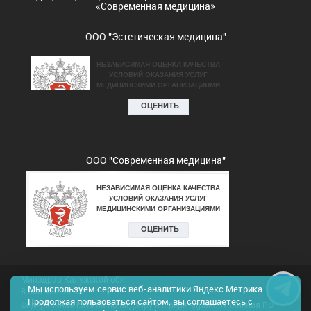
«Современная медицина»
ООО "Эстетическая медицина"
ООО "Современная медицина"
Минздрав Калужской обл.
Мы используем сервис веб-аналитики Яндекс Метрика.
8 800 450 30 03
Продолжая пользоваться сайтом, вы соглашаетесь с
Федеральная служба по надзору в сфере здравоохранения РФ