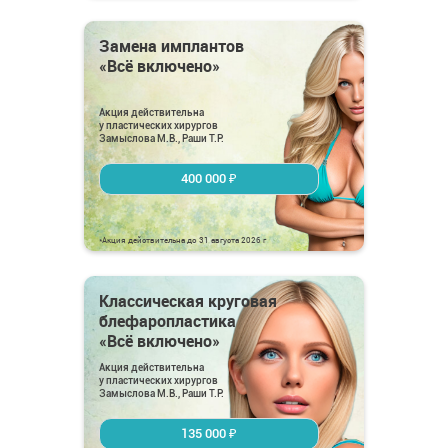
Замена имплантов
«Всё включено»
Акция действительна
у пластических хирургов
Замыслова М.В., Раши Т.Р.
400 000 ₽
*Акция действительна до 31 августа 2026 г
Классическая круговая
блефаропластика
«Всё включено»
Акция действительна
у пластических хирургов
Замыслова М.В., Раши Т.Р.
135 000 ₽