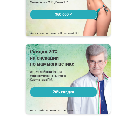
Замыслова М.В., Раши Т.Р.
350 000 ₽
*Акция действительна по 31 августа 2026 г
Скидка 20%
на операции
по маммопластике
Акция действительна
у пластического хирурга
Саруханова Г.М.
20% скидка
*Акция действительна по 15 августа 2026 г