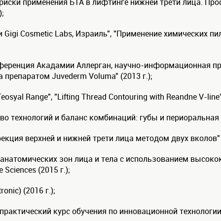
иски применения БТА в лифтинге нижней трети лица. Пр
);
igi Cosmetic Labs, Израиль", "Применение химических пи
ференция Акадамии Аллерган, научно-информационная п
препаратом Juvederm Voluma" (2013 г.);
eosyal Range", "Lifting Thread Contouring with Reandne V-line"
 технологий и баланс комбинаций: губы и периоральная об
кция верхней и нижней трети лица методом двух вколов" (
натомических зон лица и тела с использованием высокок
Sciences (2015 г.);
nic) (2016 г.);
 практический курс обучения по инновационной технолог