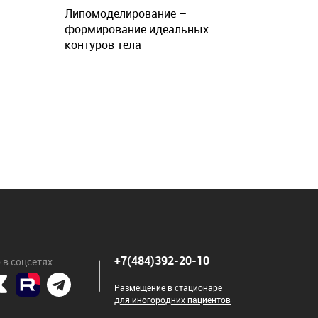
Липомоделирование –
формирование идеальных
контуров тела
+7(484)392-20-10
 в соцсетях
Размещение в стационаре
для иногородних пациентов