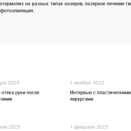
термолиз на разных типах лазеров, лазерное лечение ги
 фотоэпиляция.
аря 2024
1 ноября 2023
 отека руки после
Интервью с пластическими
томии
хирургами
аля 2023
1 февраля 2023