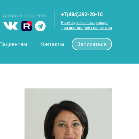
+7(484)392-20-10
Астро в соцсетях
Размещение в стационаре
для иногородних пациентов
Пациентам
Контакты
Записаться