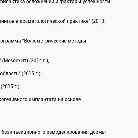
офилактика осложнений и факторы успешности
лингов в косметологической практике" (2013
рограмма "Волюметрические методы
 (Mesoexert) (2014 г.);
ласть" (2015 г.);
2015 г.);
огезивного имплантата на основе
ии безинъекционного ремоделирования дермы