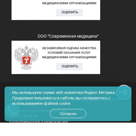
ООО "Современная медицина"
Минздрав Калужской обл.
Мы используем сервис веб-аналитики Яндекс Метрика.
8 800 450 30 03
Продолжая пользоваться сайтом, вы соглашаетесь с
Федеральная служба по надзору в сфере здравоохранения РФ
использованием файлов cookie.
8 800 550 99 03
Росздравнадзор Калужской обл.
Согласен
8(4842) 55 18 00
Роспотребнадзор Калужской обл.
8 800 555 49 43
Результаты проведения спец.оценки труда