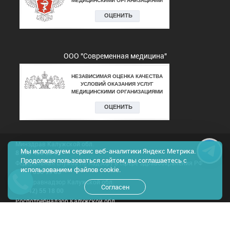
ООО "Современная медицина"
Минздрав Калужской обл.
Мы используем сервис веб-аналитики Яндекс Метрика.
8 800 450 30 03
Продолжая пользоваться сайтом, вы соглашаетесь с
Федеральная служба по надзору в сфере здравоохранения РФ
использованием файлов cookie.
8 800 550 99 03
Росздравнадзор Калужской обл.
Согласен
8(4842) 55 18 00
Роспотребнадзор Калужской обл.
8 800 555 49 43
Результаты проведения спец.оценки труда